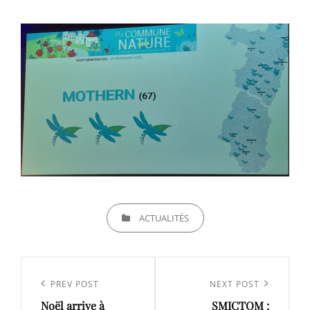
CATEGORIES
ACTUALITÉS
Navigation
de
Previous
PREV POST
Next
NEXT POST
l’article
Noël arrive à
SMICTOM :
Post
Post