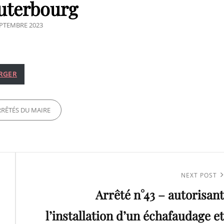
uterbourg
ED
EPTEMBRE 2023
RGER
ES
RRÊTÉS DU MAIRE
Next
NEXT POST
Arrêté n°43 – autorisant
Post
l’installation d’un échafaudage et