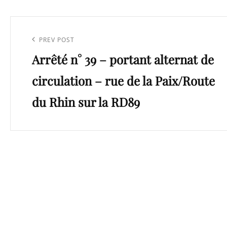
Navigation
de
Previous
PREV POST
l’article
Arrêté n° 39 – portant alternat de
Post
circulation – rue de la Paix/Route
du Rhin sur la RD89