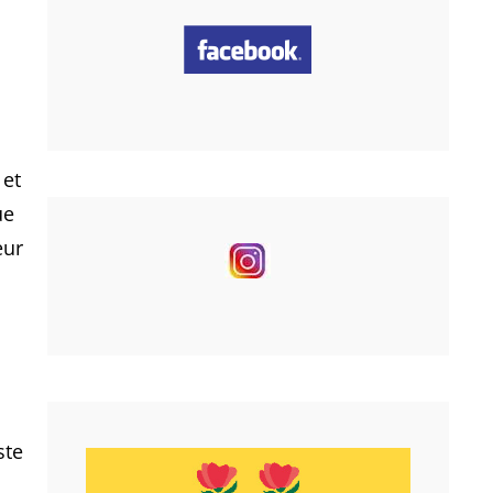
 et
ue
eur
ste