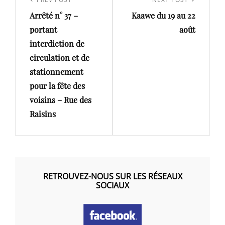
de
Previous
Next
l’article
Arrêté n° 37 –
Kaawe du 19 au 22
Post
Post
portant
août
interdiction de
circulation et de
stationnement
pour la fête des
voisins – Rue des
Raisins
RETROUVEZ-NOUS SUR LES RÉSEAUX
SOCIAUX