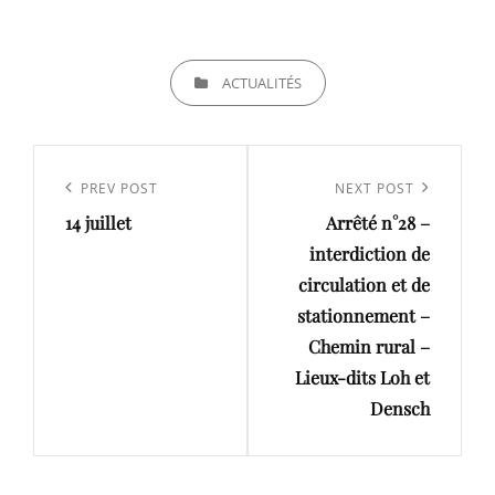
CATEGORIES
ACTUALITÉS
Navigation
de
Previous
PREV POST
Next
NEXT POST
l’article
14 juillet
Arrêté n°28 –
Post
Post
interdiction de
circulation et de
stationnement –
Chemin rural –
Lieux-dits Loh et
Densch