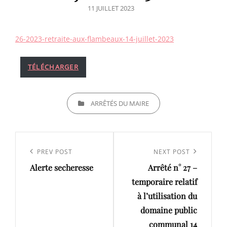
POSTED
11 JUILLET 2023
ON
26-2023-retraite-aux-flambeaux-14-juillet-2023
TÉLÉCHARGER
CATEGORIES
ARRÊTÉS DU MAIRE
Navigation
de
Previous
PREV POST
Next
NEXT POST
l’article
Alerte secheresse
Arrêté n° 27 –
Post
Post
temporaire relatif
à l’utilisation du
domaine public
communal 14