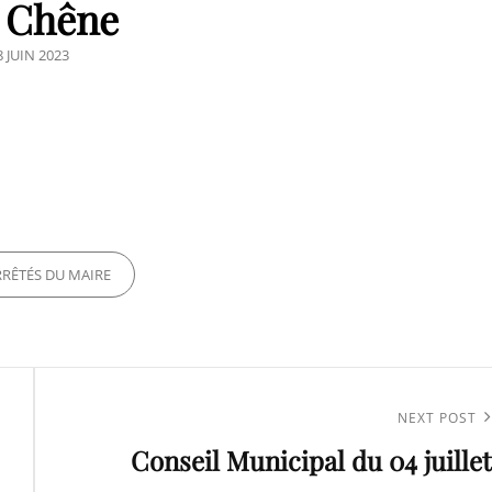
 Chêne
OSTED
8 JUIN 2023
N
ES
RRÊTÉS DU MAIRE
Next
NEXT POST
Conseil Municipal du 04 juillet
Post