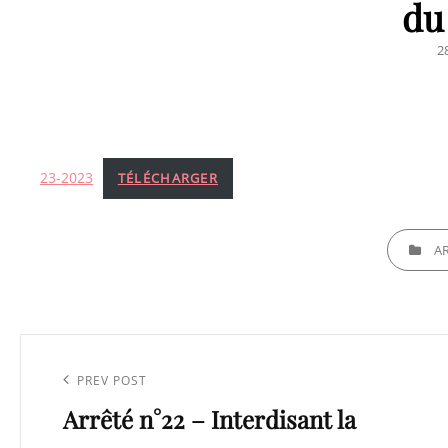
du
P
2
O
23-2023
TÉLÉCHARGER
CATEGORI
A
Navigation
de
Previous
PREV POST
l’article
Arrêté n°22 – Interdisant la
Post