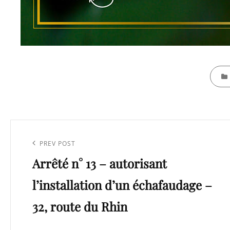
CATEG
Navigation
de
Previous
PREV POST
l’article
Arrêté n° 13 – autorisant
Post
l’installation d’un échafaudage –
32, route du Rhin