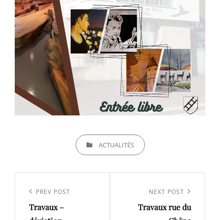
CATEGORIES
ACTUALITÉS
Navigation
de
Previous
PREV POST
Next
NEXT POST
l’article
Travaux –
Travaux rue du
Post
Post