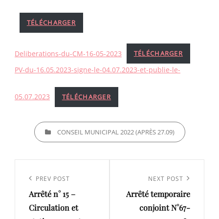
TÉLÉCHARGER
Deliberations-du-CM-16-05-2023
TÉLÉCHARGER
PV-du-16.05.2023-signe-le-04.07.2023-et-publie-le-
05.07.2023
TÉLÉCHARGER
CATEGORIES
CONSEIL MUNICIPAL 2022 (APRÈS 27.09)
Navigation
de
Previous
PREV POST
Next
NEXT POST
l’article
Arrêté n° 15 –
Arrêté temporaire
Post
Post
Circulation et
conjoint N°67-