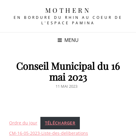
MOTHERN
EN BORDURE DU RHIN AU COEUR DE
L'ESPACE PAMINA
MENU
Conseil Municipal du 16
mai 2023
POSTED
11 MAI 2023
ON
Ordre du jour
TÉLÉCHARGER
CM-16-05-2023-Liste-des-deliberations