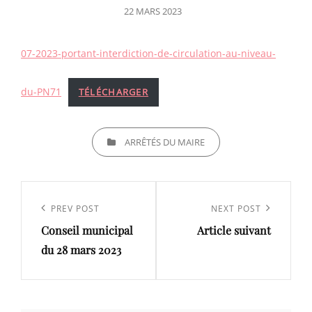
POSTED
22 MARS 2023
ON
07-2023-portant-interdiction-de-circulation-au-niveau-
du-PN71
TÉLÉCHARGER
CATEGORIES
ARRÊTÉS DU MAIRE
Navigation
de
Previous
PREV POST
Next
NEXT POST
l’article
Conseil municipal
Article suivant
Post
Post
du 28 mars 2023