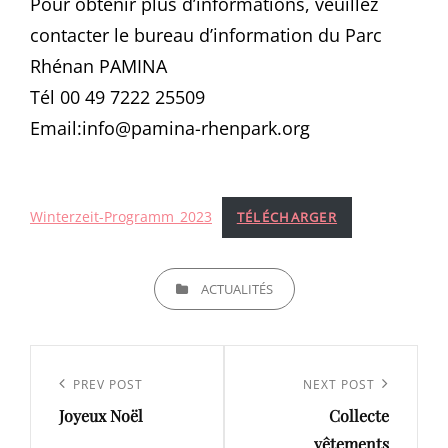
Pour obtenir plus d’informations, veuillez
contacter le bureau d’information du Parc
Rhénan PAMINA
Tél 00 49 7222 25509
Email:info@pamina-rhenpark.org
Winterzeit-Programm_2023
TÉLÉCHARGER
CATEGORIES
ACTUALITÉS
Navigation
de
Previous
PREV POST
Next
NEXT POST
l’article
Joyeux Noël
Collecte
Post
Post
vêtements