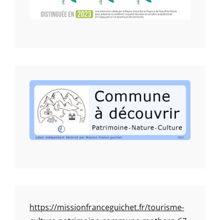
https://missionfranceguichet.fr/tourisme-