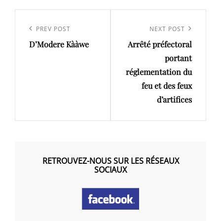
Navigation
de
Previous
PREV POST
Next
NEXT POST
l’article
D’Modere Kààwe
Arrêté préfectoral
Post
Post
portant
réglementation du
feu et des feux
d’artifices
RETROUVEZ-NOUS SUR LES RÉSEAUX
SOCIAUX