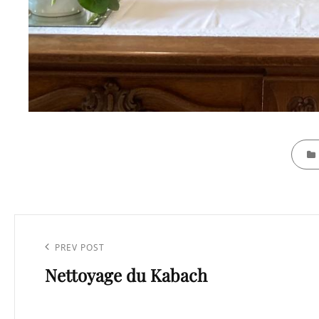
CATEG
Navigation
de
Previous
PREV POST
l’article
Nettoyage du Kabach
Post