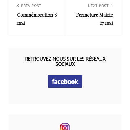
de
Previous
PREV POST
Next
NEXT POST
l’article
Commémoration 8
Fermeture Mairie
Post
Post
mai
27 mai
RETROUVEZ-NOUS SUR LES RÉSEAUX
SOCIAUX