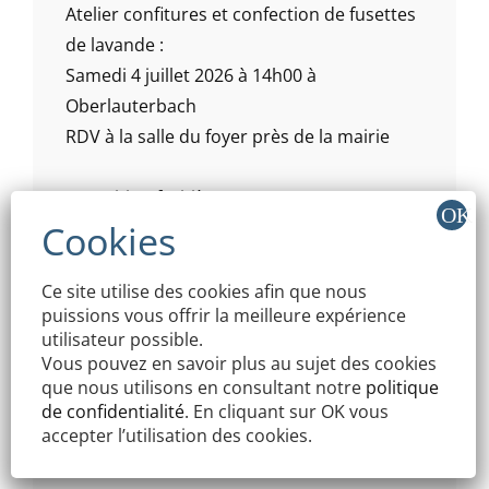
Atelier confitures et confection de fusettes
de lavande :
Samedi 4 juillet 2026 à 14h00 à
Oberlauterbach
RDV à la salle du foyer près de la mairie
Exposition fruitière:
Dimanche 4 octobre 2026 - salle
polyvalente de Niederlauterbach
Ce site utilise des cookies afin que nous
puissions vous offrir la meilleure expérience
Atelier de jus de pomme:
utilisateur possible.
Campagne production de jus de pomme à
Vous pouvez en savoir plus au sujet des cookies
partir de septembre 2026.
que nous utilisons en consultant notre
politique
de confidentialité
. En cliquant sur OK vous
accepter l’utilisation des cookies.