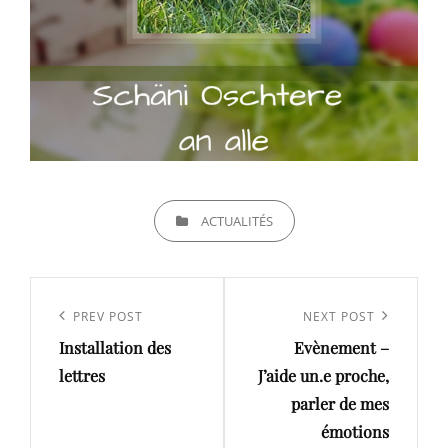
CATEGORIES
ACTUALITÉS
Navigation
de
Previous
PREV POST
Next
NEXT POST
l’article
Installation des
Evènement –
Post
Post
lettres
J’aide un.e proche,
parler de mes
émotions