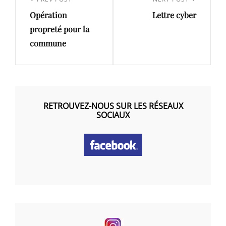
de
Previous
Next
l’article
Opération
Lettre cyber
Post
Post
propreté pour la
commune
RETROUVEZ-NOUS SUR LES RÉSEAUX
SOCIAUX