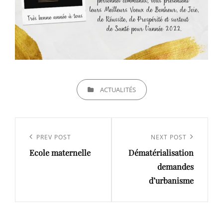
CATEGORIES
ACTUALITÉS
Navigation
de
Previous
PREV POST
Next
NEXT POST
l’article
Ecole maternelle
Dématérialisation
Post
Post
demandes
d’urbanisme