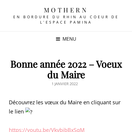
MOTHERN
EN BORDURE DU RHIN AU COEUR DE
L'ESPACE PAMINA
MENU
Bonne année 2022 – Voeux
du Maire
POSTED
1 JANVIER 2022
ON
Découvrez les vœux du Maire en cliquant sur
le lien
https://youtu.be/VkvbibBxSqM