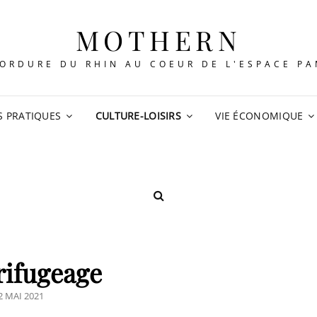
MOTHERN
ORDURE DU RHIN AU COEUR DE L'ESPACE P
S PRATIQUES
CULTURE-LOISIRS
VIE ÉCONOMIQUE
SEARCH
rifugeage
OSTED
2 MAI 2021
N