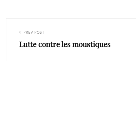
Navigation
de
Previous
PREV POST
l’article
Lutte contre les moustiques
Post