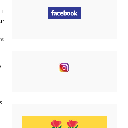
nt
ur
nt
s
s