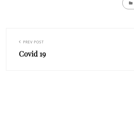
CATEG
Navigation
de
Previous
PREV POST
l’article
Covid 19
Post