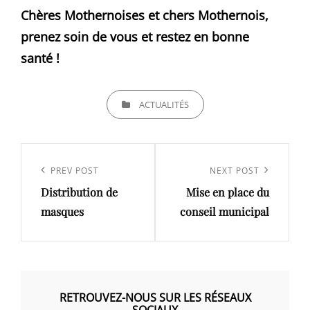
Chères Mothernoises et chers Mothernois,
prenez soin de vous et restez en bonne
santé !
CATEGORIES
ACTUALITÉS
Navigation
de
Previous
PREV POST
Next
NEXT POST
l’article
Distribution de
Mise en place du
Post
Post
masques
conseil municipal
RETROUVEZ-NOUS SUR LES RÉSEAUX
SOCIAUX