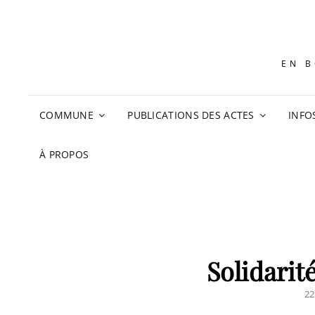
EN B
COMMUNE
PUBLICATIONS DES ACTES
INFO
À PROPOS
Solidari
PO
22
O