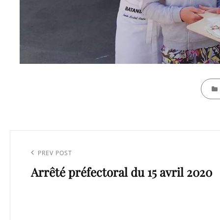
CATEG
Navigation
de
Previous
PREV POST
l’article
Arrêté préfectoral du 15 avril 2020
Post