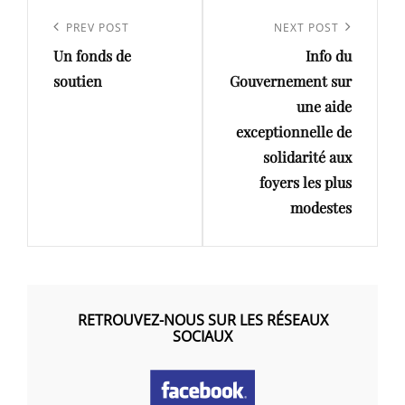
Navigation
de
Previous
PREV POST
Next
NEXT POST
l’article
Un fonds de
Info du
Post
Post
soutien
Gouvernement sur
une aide
exceptionnelle de
solidarité aux
foyers les plus
modestes
RETROUVEZ-NOUS SUR LES RÉSEAUX
SOCIAUX