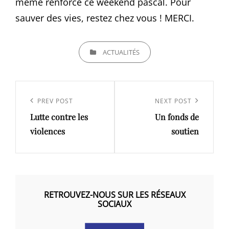
même renforcé ce weekend pascal. Pour
sauver des vies, restez chez vous ! MERCI.
CATEGORIES
ACTUALITÉS
Navigation
de
Previous
PREV POST
Next
NEXT POST
l’article
Lutte contre les
Un fonds de
Post
Post
violences
soutien
RETROUVEZ-NOUS SUR LES RÉSEAUX
SOCIAUX