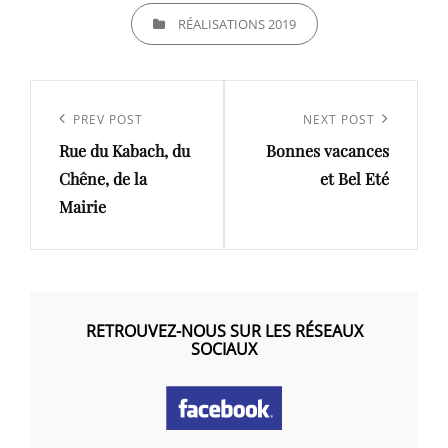
CATEGORIES
RÉALISATIONS 2019
Navigation
de
Previous
PREV POST
Next
NEXT POST
l’article
Rue du Kabach, du
Bonnes vacances
Post
Post
Chêne, de la
et Bel Eté
Mairie
RETROUVEZ-NOUS SUR LES RÉSEAUX
SOCIAUX