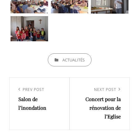
CATEGORIES
ACTUALITÉS
Navigation
de
Previous
PREV POST
Next
NEXT POST
l’article
Salon de
Concert pour la
Post
Post
l’inondation
rénovation de
l’Eglise