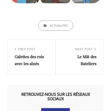
CATEGORIES
ACTUALITÉS
Navigation
de
Previous
PREV POST
Next
NEXT POST
l’article
Galettes des rois
Le Mât des
Post
Post
avec les aînés
Bateliers
RETROUVEZ-NOUS SUR LES RÉSEAUX
SOCIAUX