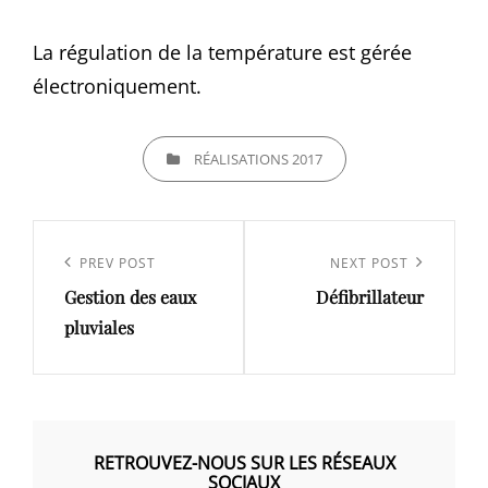
La régulation de la température est gérée
électroniquement.
CATEGORIES
RÉALISATIONS 2017
Navigation
de
Previous
PREV POST
Next
NEXT POST
l’article
Gestion des eaux
Défibrillateur
Post
Post
pluviales
RETROUVEZ-NOUS SUR LES RÉSEAUX
SOCIAUX