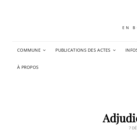
EN B
COMMUNE
PUBLICATIONS DES ACTES
INFO
À PROPOS
Adjudi
POS
7 D
ON