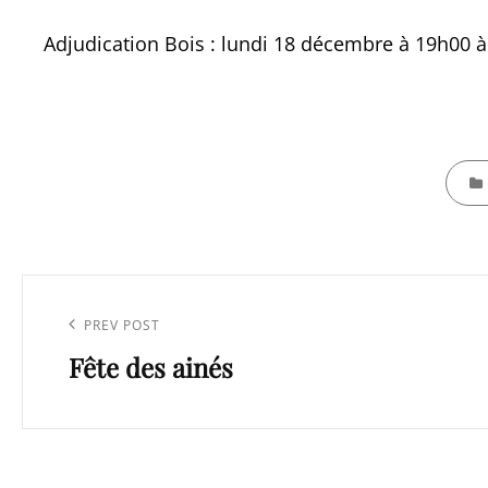
Adjudication Bois : lundi 18 décembre à 19h00 à 
CATEG
Navigation
de
Previous
PREV POST
l’article
Fête des ainés
Post