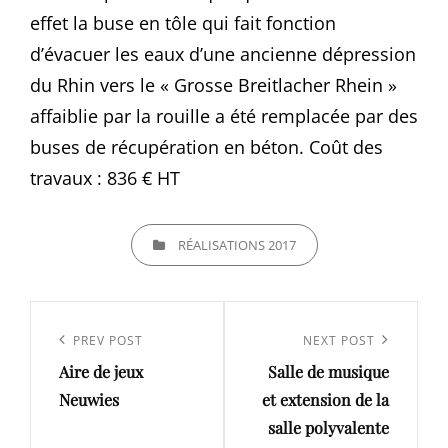
effet la buse en tôle qui fait fonction
d’évacuer les eaux d’une ancienne dépression
du Rhin vers le « Grosse Breitlacher Rhein »
affaiblie par la rouille a été remplacée par des
buses de récupération en béton. Coût des
travaux : 836 € HT
CATEGORIES
RÉALISATIONS 2017
Navigation
de
Previous
PREV POST
Next
NEXT POST
l’article
Aire de jeux
Salle de musique
Post
Post
Neuwies
et extension de la
salle polyvalente