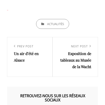
CATEGORIES
ACTUALITÉS
Navigation
de
Previous
PREV POST
Next
NEXT POST
l’article
Un air d’été en
Exposition de
Post
Post
Alsace
tableaux au Musée
de la Wacht
RETROUVEZ-NOUS SUR LES RÉSEAUX
SOCIAUX