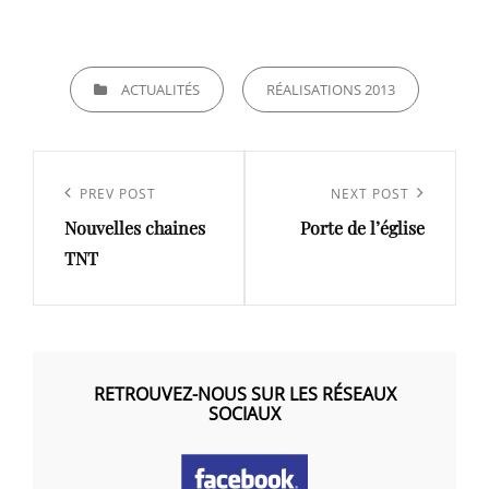
CATEGORIES
ACTUALITÉS
RÉALISATIONS 2013
Navigation
de
Previous
PREV POST
Next
NEXT POST
l’article
Nouvelles chaines
Porte de l’église
Post
Post
TNT
RETROUVEZ-NOUS SUR LES RÉSEAUX
SOCIAUX