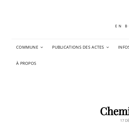
EN B
COMMUNE
PUBLICATIONS DES ACTES
INFO
À PROPOS
Chemi
POS
17 D
ON