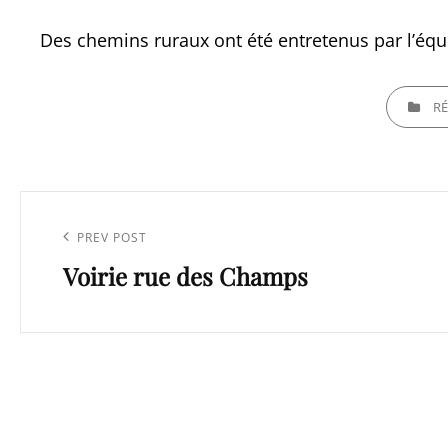
Des chemins ruraux ont été entretenus par l’éq
CATEGORI
RÉ
Navigation
de
Previous
PREV POST
l’article
Voirie rue des Champs
Post