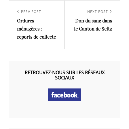
Navigation
de
Previous
PREV POST
Next
NEXT POST
l’article
Ordures
Don du sang dans
Post
Post
ménagères :
le Canton de Seltz
reports de collecte
RETROUVEZ-NOUS SUR LES RÉSEAUX
SOCIAUX