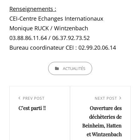
Renseignements :
CEI-Centre Echanges Internationaux
Monique RUCK / Wintzenbach
03.88.86.11.64 / 06.37.92.73.52
Bureau coordinateur CEI : 02.99.20.06.14
CATEGORIES
ACTUALITÉS
Navigation
de
Previous
PREV POST
Next
NEXT POST
l’article
C’est parti !!
Ouverture des
Post
Post
déchèteries de
Beinheim, Hatten
et Wintzenbach