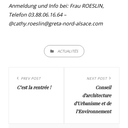
Anmeldung und Info bei: Frau ROESLIN,
Telefon 03.88.06.16.64 –
@cathy.roeslin@greta-nord-alsace.com
CATEGORIES
ACTUALITÉS
Navigation
de
Previous
PREV POST
Next
NEXT POST
l’article
C’est la rentrée !
Conseil
Post
Post
d’architecture
d’Urbanisme et de
l’Environnement