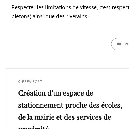
Respecter les limitations de vitesse, c’est respect
piétons) ainsi que des riverains.
CATEGORI
RÉ
Navigation
de
Previous
PREV POST
l’article
Création d’un espace de
Post
stationnement proche des écoles,
de la mairie et des services de
proximité