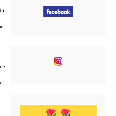
du
ue
 ce
i