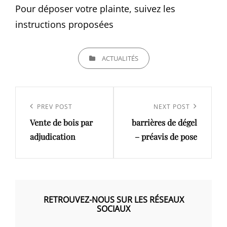
Pour déposer votre plainte, suivez les
instructions proposées
CATEGORIES
ACTUALITÉS
Navigation
de
Previous
PREV POST
Next
NEXT POST
l’article
Vente de bois par
barrières de dégel
Post
Post
adjudication
– préavis de pose
RETROUVEZ-NOUS SUR LES RÉSEAUX
SOCIAUX