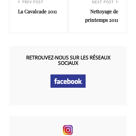
de
Previous
PREV POST
Next
NEXT POST
l’article
La Cavalcade 2011
Nettoyage de
Post
Post
printemps 2011
RETROUVEZ-NOUS SUR LES RÉSEAUX
SOCIAUX