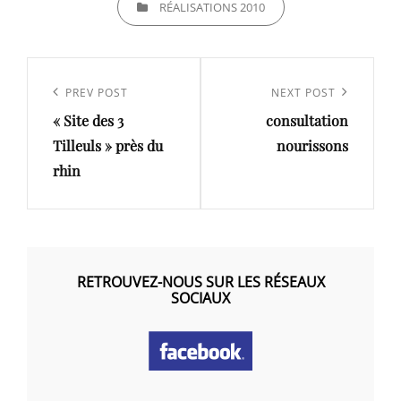
RÉALISATIONS 2010
Navigation
de
Previous
PREV POST
Next
NEXT POST
l’article
« Site des 3
consultation
Post
Post
Tilleuls » près du
nourissons
rhin
RETROUVEZ-NOUS SUR LES RÉSEAUX
SOCIAUX