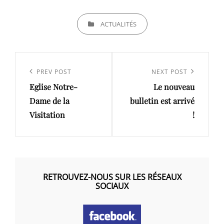
CATEGORIES
ACTUALITÉS
Navigation
de
Previous
PREV POST
Next
NEXT POST
l’article
Eglise Notre-
Le nouveau
Post
Post
Dame de la
bulletin est arrivé
Visitation
!
RETROUVEZ-NOUS SUR LES RÉSEAUX
SOCIAUX