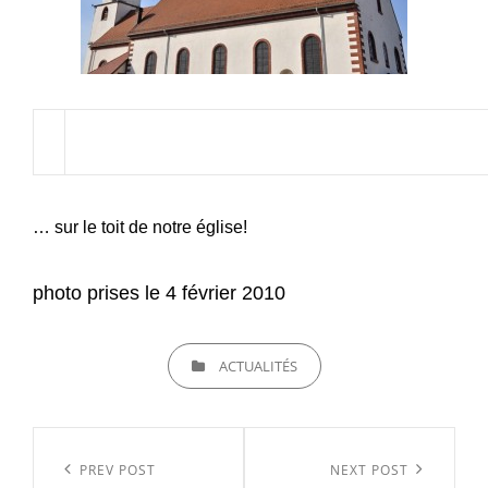
… sur le toit de notre église!
photo prises le 4 février 2010
CATEGORIES
ACTUALITÉS
Navigation
de
Previous
PREV POST
Next
NEXT POST