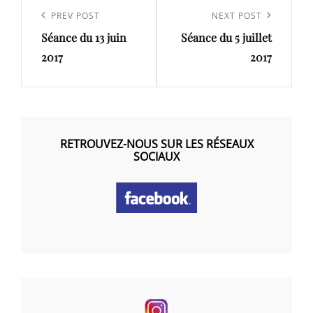
de
Previous
PREV POST
Next
NEXT POST
l’article
Séance du 13 juin
Séance du 5 juillet
Post
Post
2017
2017
RETROUVEZ-NOUS SUR LES RÉSEAUX
SOCIAUX