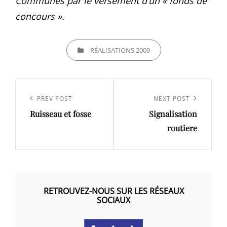
Communes par le versement d’un « fonds de
concours ».
CATEGORIES
RÉALISATIONS 2009
Navigation
de
Previous
PREV POST
Next
NEXT POST
l’article
Ruisseau et fosse
Signalisation
Post
Post
routiere
RETROUVEZ-NOUS SUR LES RÉSEAUX
SOCIAUX