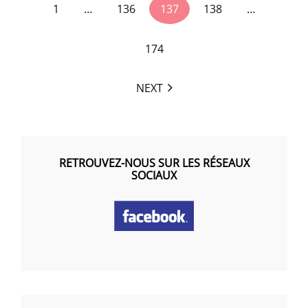
1
…
136
137
138
…
screen-
reader-
text">Page
174
</span>
NEXT
RETROUVEZ-NOUS SUR LES RÉSEAUX
SOCIAUX