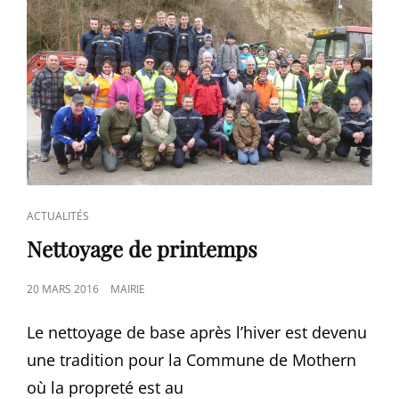
MUNCHHAUSEN
À
LA
MAISON
DE
LA
NATURE.
CAT
ACTUALITÉS
LINKS
Nettoyage de printemps
POSTED
20 MARS 2016
MAIRIE
ON
Le nettoyage de base après l’hiver est devenu
une tradition pour la Commune de Mothern
où la propreté est au