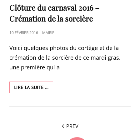
LINKS
Clôture du carnaval 2016 –
Crémation de la sorcière
POSTED
10 FÉVRIER 2016
MAIRIE
ON
Voici quelques photos du cortège et de la
crémation de la sorcière de ce mardi gras,
une première qui a
CLÔTURE
LIRE LA SUITE …
DU
CARNAVAL
2016
–
<span
CRÉMATION
PREV
DE
class="nav-
LA
subtitle
SORCIÈRE