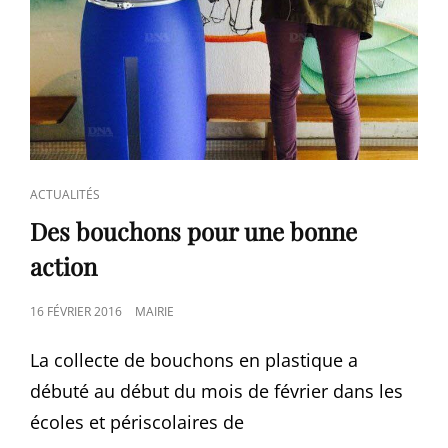
CAT
ACTUALITÉS
LINKS
Des bouchons pour une bonne
action
POSTED
16 FÉVRIER 2016
MAIRIE
ON
La collecte de bouchons en plastique a
débuté au début du mois de février dans les
écoles et périscolaires de