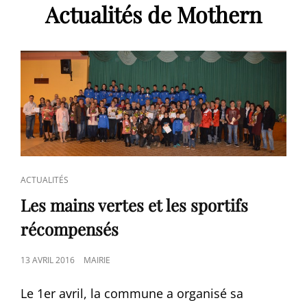
Actualités de Mothern
CAT
ACTUALITÉS
LINKS
Les mains vertes et les sportifs
récompensés
POSTED
13 AVRIL 2016
MAIRIE
ON
Le 1er avril, la commune a organisé sa