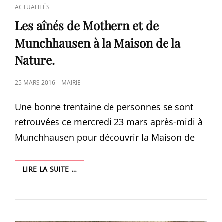
CAT
ACTUALITÉS
LINKS
Les aînés de Mothern et de
Munchhausen à la Maison de la
Nature.
POSTED
25 MARS 2016
MAIRIE
ON
Une bonne trentaine de personnes se sont
retrouvées ce mercredi 23 mars après-midi à
Munchhausen pour découvrir la Maison de
LES
LIRE LA SUITE …
AÎNÉS
DE
MOTHERN
ET
DE