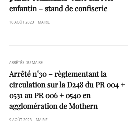
enfantin – stand de confiserie
POSTED
10 AOÛT 2023
MAIRIE
ON
CAT
ARRÊTÉS DU MAIRE
LINKS
Arrêté n°30 – règlementant la
circulation sur la D248 du PR 004 +
0531 au PR 006 + 0540 en
agglomération de Mothern
POSTED
9 AOÛT 2023
MAIRIE
ON