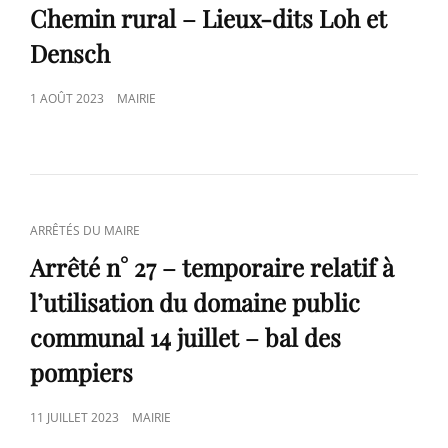
Chemin rural – Lieux-dits Loh et
Densch
POSTED
1 AOÛT 2023
MAIRIE
ON
CAT
ARRÊTÉS DU MAIRE
LINKS
Arrêté n° 27 – temporaire relatif à
l’utilisation du domaine public
communal 14 juillet – bal des
pompiers
POSTED
11 JUILLET 2023
MAIRIE
ON