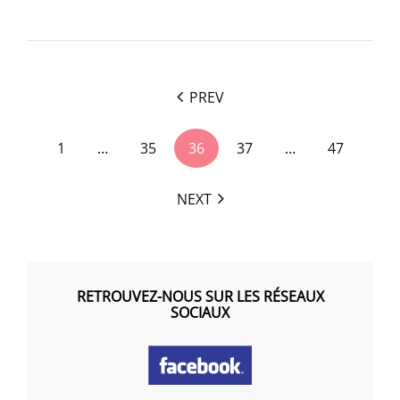
<span
PREV
class="nav-
subtitle
1
…
35
36
37
…
47
screen-
reader-
NEXT
text">Page
</span>
RETROUVEZ-NOUS SUR LES RÉSEAUX
SOCIAUX