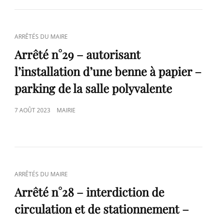
CAT
ARRÊTÉS DU MAIRE
LINKS
Arrêté n°29 – autorisant
l’installation d’une benne à papier –
parking de la salle polyvalente
POSTED
7 AOÛT 2023
MAIRIE
ON
CAT
ARRÊTÉS DU MAIRE
LINKS
Arrêté n°28 – interdiction de
circulation et de stationnement –