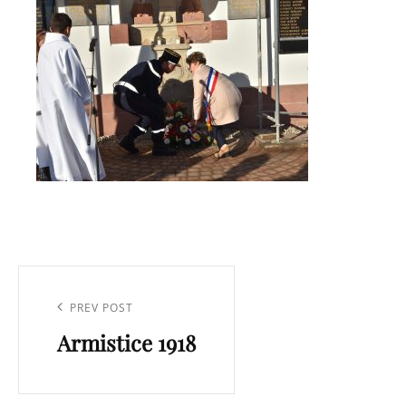
Navigation
de
Previous
PREV POST
l’article
Armistice 1918
Post