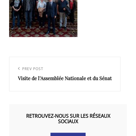
Navigation
de
Previous
PREV POST
l’article
Visite de l’Assemblée Nationale et du Sénat
Post
RETROUVEZ-NOUS SUR LES RÉSEAUX
SOCIAUX