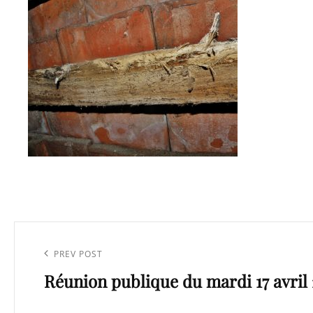
Navigation
de
Previous
PREV POST
l’article
Réunion publique du mardi 17 avril 
Post