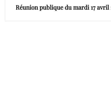
l’article
Réunion publique du mardi 17 avril 
Post